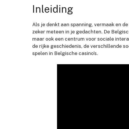
Inleiding
Als je denkt aan spanning, vermaak en de
zeker meteen in je gedachten. De Belgisch
maar ook een centrum voor sociale interac
de rijke geschiedenis, de verschillende s
spelen in Belgische casino’s.