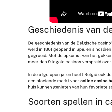
Geschiedenis van de
De geschiedenis van de Belgische casino’s
werd in 1801 geopend in Spa, en sindsdien 
gegroeid. Met de opkomst van het gokken a
meer dan 9 legale casino’s verspreid over 
In de afgelopen jaren heeft België ook de
een bloeiende markt voor
online casino 
huis kunnen genieten van hun favoriete sp
Soorten spellen in c