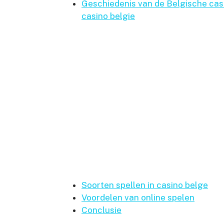
Geschiedenis van de Belgische casi
casino belgie
Soorten spellen in casino belge
Voordelen van online spelen
Conclusie