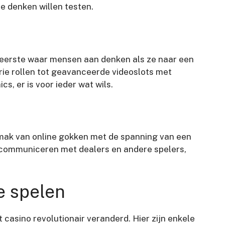
e denken willen testen.
 eerste waar mensen aan denken als ze naar een
rie rollen tot geavanceerde videoslots met
s, er is voor ieder wat wils.
emak van online gokken met de spanning van een
e communiceren met dealers en andere spelers,
e spelen
 casino revolutionair veranderd. Hier zijn enkele