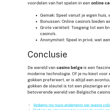
voordelen van het spelen in een
online ca
Gemak: Speel vanuit je eigen huis, 
Bonussen: Online casino’s bieden 
Grote variëteit: Toegang tot een br
casino’s.
Anonymiteit: Speel in privé, wat aa
Conclusie
De wereld van
casino belge
is een fascin
moderne technologie. Of je nu kiest voor 
gokken prefereert, er is altijd een avontu
gokken de sleutel is tot een plezierige e
betoverende wereld van Belgische casino
Vediamo rso nuovi andamento per questa coll