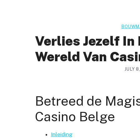
BOUWMA
Verlies Jezelf I
Wereld Van Casi
JULY 8
Betreed de Magi
Casino Belge
Inleiding