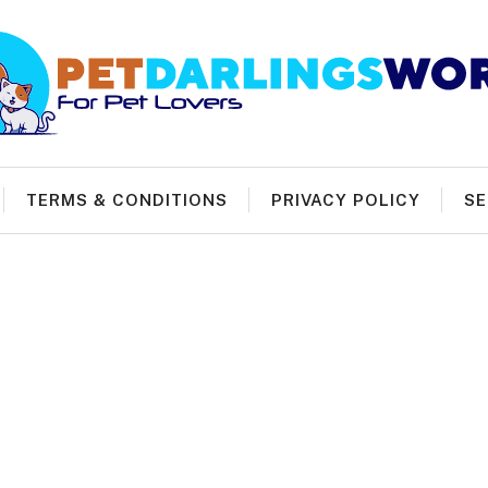
TERMS & CONDITIONS
PRIVACY POLICY
SE